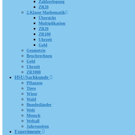
Zahlzerlegung
ZR20
2.Klasse Mathematik
Übersicht
Multiplikation
ZR20
ZR100
Uhrzeit
Geld
Geometrie
Bruchrechnen
Geld
Uhrzeit
ZR1000
HSU/Sachkunde
Pflanzen
Tiere
Wiese
Wald
Bundesländer
Welt
Mensch
Weltall
Jahreszeiten
Experimente