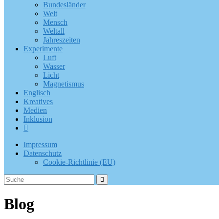
Bundesländer
Welt
Mensch
Weltall
Jahreszeiten
Experimente
Luft
Wasser
Licht
Magnetismus
Englisch
Kreatives
Medien
Inklusion
Impressum
Datenschutz
Cookie-Richtlinie (EU)
Blog