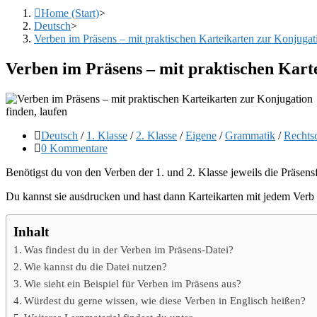
Home (Start)
>
Deutsch
>
Verben im Präsens – mit praktischen Karteikarten zur Konjugat
Verben im Präsens – mit praktischen Kart
finden, laufen
Beitrags-
Deutsch
/
1. Klasse
/
2. Klasse
/
Eigene
/
Grammatik
/
Rechts
Kategorie:
Beitrags-
0 Kommentare
Kommentare:
Benötigst du von den Verben der 1. und 2. Klasse jeweils die Präsens
Du kannst sie ausdrucken und hast dann Karteikarten mit jedem Verb
Inhalt
Was findest du in der Verben im Präsens-Datei?
Wie kannst du die Datei nutzen?
Wie sieht ein Beispiel für Verben im Präsens aus?
Würdest du gerne wissen, wie diese Verben in Englisch heißen?