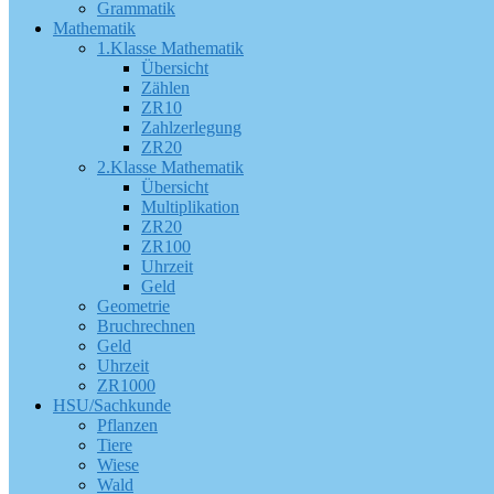
Grammatik
Mathematik
1.Klasse Mathematik
Übersicht
Zählen
ZR10
Zahlzerlegung
ZR20
2.Klasse Mathematik
Übersicht
Multiplikation
ZR20
ZR100
Uhrzeit
Geld
Geometrie
Bruchrechnen
Geld
Uhrzeit
ZR1000
HSU/Sachkunde
Pflanzen
Tiere
Wiese
Wald