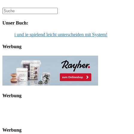
ein
Suche
nach:
Unser Buch:
i und ie spielend leicht unterscheiden mit System!
Werbung
Werbung
Werbung