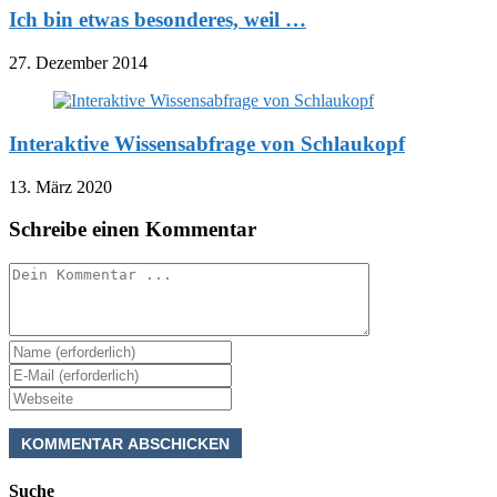
Ich bin etwas besonderes, weil …
27. Dezember 2014
Interaktive Wissensabfrage von Schlaukopf
13. März 2020
Schreibe einen Kommentar
Kommentieren
Gib
deinen
Gib
Namen
deine
Gib
oder
E-
deine
Benutzernamen
Mail-
Website-
zum
Adresse
URL
Kommentieren
zum
ein
ein
Suche
Kommentieren
(optional)