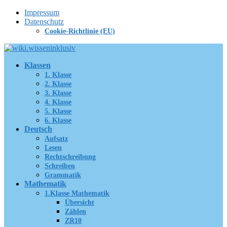
Zum
Impressum
Inhalt
Datenschutz
springen
Cookie-Richtlinie (EU)
Klassen
1. Klasse
2. Klasse
3. Klasse
4. Klasse
5. Klasse
6. Klasse
Deutsch
Aufsatz
Lesen
Rechtschreibung
Schreiben
Grammatik
Mathematik
1.Klasse Mathematik
Übersicht
Zählen
ZR10