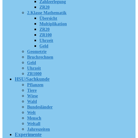
Zahlzerlegung
ZR20
2.Klasse Mathematik
Übersicht
Multiplikation
ZR20
ZR100
Uhrzeit
Geld
Geometrie
Bruchrechnen
Geld
Uhrzeit
ZR1000
HSU/Sachkunde
Pflanzen
Tiere
Wiese
Wald
Bundesländer
Welt
Mensch
Weltall
Jahreszeiten
Experimente