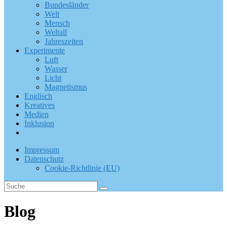
Bundesländer
Welt
Mensch
Weltall
Jahreszeiten
Experimente
Luft
Wasser
Licht
Magnetismus
Englisch
Kreatives
Medien
Inklusion
Impressum
Datenschutz
Cookie-Richtlinie (EU)
Blog