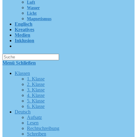
Luft
Wasser
Licht
Magnetismus
Englisch
Kreatives
Medien
Inklusion
Suche
nach:
Menü
Schließen
Klassen
1. Klasse
2. Klasse
3. Klasse
4. Klasse
5. Klasse
6. Klasse
Deutsch
Aufsatz
Lesen
Rechtschreibung
Schreiben