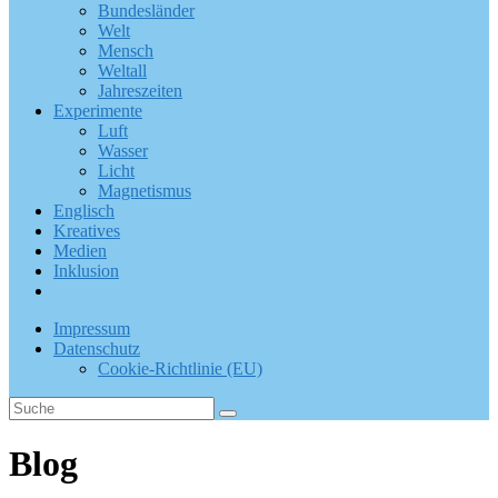
Bundesländer
Welt
Mensch
Weltall
Jahreszeiten
Experimente
Luft
Wasser
Licht
Magnetismus
Englisch
Kreatives
Medien
Inklusion
Impressum
Datenschutz
Cookie-Richtlinie (EU)
Blog