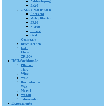
Zahlzerlegung
ZR20
2.Klasse Mathematik
Übersicht
Multiplikation
ZR20
ZR100
Uhrzeit
Geld
Geometrie
Bruchrechnen
Geld
Uhrzeit
ZR1000
HSU/Sachkunde
Pflanzen
Tiere
Wiese
Wald
Bundesländer
Welt
Mensch
Weltall
Jahreszeiten
Experimente