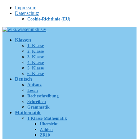
Zum
Impressum
Inhalt
Datenschutz
springen
Cookie-Richtlinie (EU)
Klassen
1. Klasse
2. Klasse
3. Klasse
4. Klasse
5. Klasse
6. Klasse
Deutsch
Aufsatz
Lesen
Rechtschreibung
Schreiben
Grammatik
Mathematik
1.Klasse Mathematik
Übersicht
Zählen
ZR10