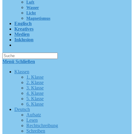
Luft
Wasser
Licht
Magnetismus
Englisch
Kreatives
Medien
Inklusion
Suche
nach:
Menü
Schließen
Klassen
1. Klasse
2. Klasse
3. Klasse
4. Klasse
5. Klasse
6. Klasse
Deutsch
Aufsatz
Lesen
Rechtschreibung
Schreiben