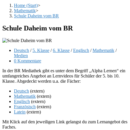
Home (Start)
>
Mathematik
>
Schule Daheim vom BR
Schule Daheim vom BR
Beitrags-
Deutsch
/
5. Klasse
/
6. Klasse
/
Englisch
/
Mathematik
/
Kategorie:
Medien
Beitrags-
0 Kommentare
Kommentare:
In der BR Mediathek gibt es unter dem Begriff „Alpha Lernen“ ein
umfangreiches Angebot an Lernvideos für Schüler der 5. bis 10.
Klasse. Abgedeckt werden u.a. die Fächer:
Deutsch
(extern)
Mathematik
(extern)
Englisch
(extern)
Französisch
(extern)
Latein
(extern)
Mit Klick auf den jeweiligen Link gelangst du zum Lernangebot des
Faches.