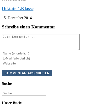
Diktate 4.Klasse
15. Dezember 2014
Schreibe einen Kommentar
Kommentieren
Gib
deinen
Gib
Namen
deine
Gib
oder
E-
deine
Benutzernamen
Mail-
Website-
zum
Adresse
URL
Kommentieren
zum
ein
ein
Suche
Kommentieren
(optional)
ein
Suche
nach:
Unser Buch: