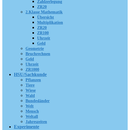
Zahlzerlegung
ZR20
2.Klasse Mathematik
Übersicht
Multiplikation
ZR20
ZR100
Uhrzeit
Geld
Geometrie
Bruchrechnen
Geld
Uhrzeit
ZR1000
HSU/Sachkunde
Pflanzen
Tiere
Wiese
Wald
Bundesländer
Welt
Mensch
Weltall
Jahreszeiten
Experimente