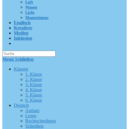
Luft
Wasser
Licht
Magnetismus
Englisch
Kreatives
Medien
Inklusion
Suche
nach:
Menü
Schließen
Klassen
1. Klasse
2. Klasse
3. Klasse
4. Klasse
5. Klasse
6. Klasse
Deutsch
Aufsatz
Lesen
Rechtschreibung
Schreiben