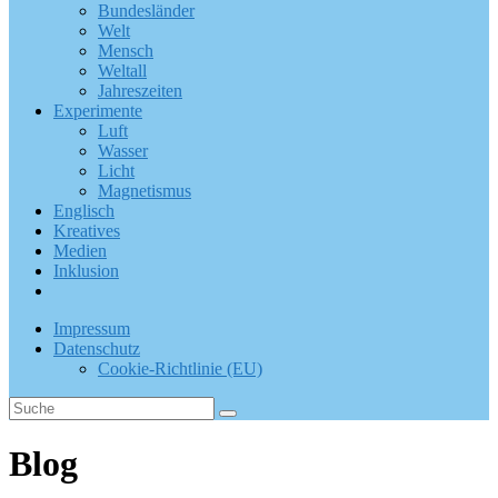
Bundesländer
Welt
Mensch
Weltall
Jahreszeiten
Experimente
Luft
Wasser
Licht
Magnetismus
Englisch
Kreatives
Medien
Inklusion
Impressum
Datenschutz
Cookie-Richtlinie (EU)
Blog