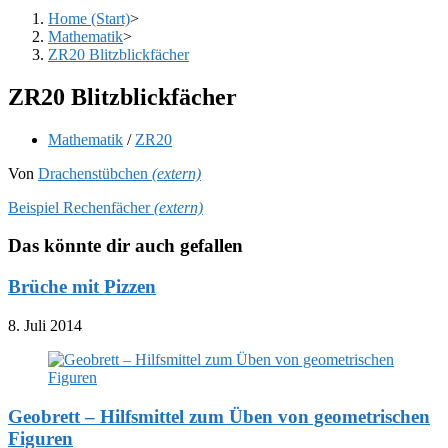
Home (Start)
>
Mathematik
>
ZR20 Blitzblickfächer
ZR20 Blitzblickfächer
Beitrags-
Mathematik
/
ZR20
Kategorie:
Von
Drachenstübchen
(extern)
Beispiel Rechenfächer
(extern)
Das könnte dir auch gefallen
Brüche mit Pizzen
8. Juli 2014
Geobrett – Hilfsmittel zum Üben von geometrischen
Figuren