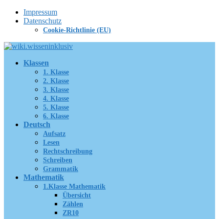
Zum
Impressum
Inhalt
Datenschutz
springen
Cookie-Richtlinie (EU)
Klassen
1. Klasse
2. Klasse
3. Klasse
4. Klasse
5. Klasse
6. Klasse
Deutsch
Aufsatz
Lesen
Rechtschreibung
Schreiben
Grammatik
Mathematik
1.Klasse Mathematik
Übersicht
Zählen
ZR10