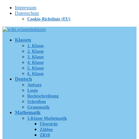
Zum
Impressum
Inhalt
Datenschutz
springen
Cookie-Richtlinie (EU)
Klassen
1. Klasse
2. Klasse
3. Klasse
4. Klasse
5. Klasse
6. Klasse
Deutsch
Aufsatz
Lesen
Rechtschreibung
Schreiben
Grammatik
Mathematik
1.Klasse Mathematik
Übersicht
Zählen
ZR10