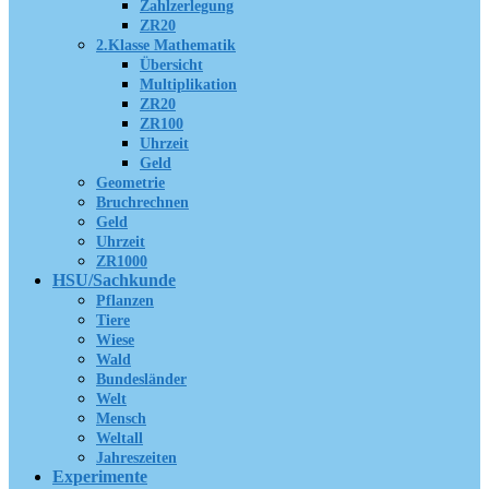
Zahlzerlegung
ZR20
2.Klasse Mathematik
Übersicht
Multiplikation
ZR20
ZR100
Uhrzeit
Geld
Geometrie
Bruchrechnen
Geld
Uhrzeit
ZR1000
HSU/Sachkunde
Pflanzen
Tiere
Wiese
Wald
Bundesländer
Welt
Mensch
Weltall
Jahreszeiten
Experimente