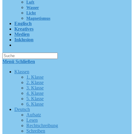
Luft
Wasser
Licht
Magnetismus
Englisch
Kreatives
Medien
Inklusion
Suche
nach:
Menü
Schließen
Klassen
1. Klasse
2. Klasse
3. Klasse
4. Klasse
5. Klasse
6. Klasse
Deutsch
Aufsatz
Lesen
Rechtschreibung
Schreiben