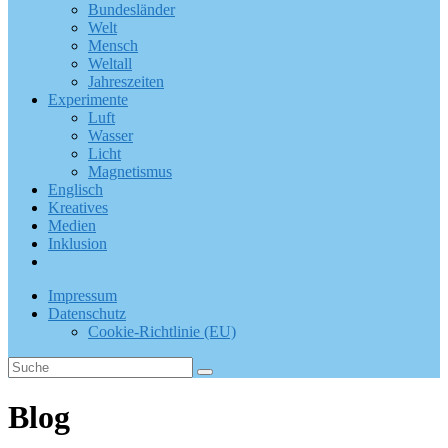
Bundesländer
Welt
Mensch
Weltall
Jahreszeiten
Experimente
Luft
Wasser
Licht
Magnetismus
Englisch
Kreatives
Medien
Inklusion
Impressum
Datenschutz
Cookie-Richtlinie (EU)
Blog