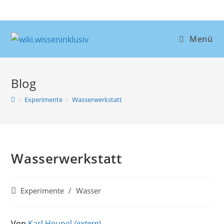
Zum
Inhalt
springen
Menü
Blog
>
Experimente
>
Wasserwerkstatt
Wasserwerkstatt
Beitrags-
Experimente
/
Wasser
Kategorie:
Von
Karl Heupel
(extern)