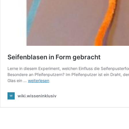
Seifenblasen in Form gebracht
Lerne in diesem Experiment, welchen Einfluss die Seifenpusterfo
Besondere an Pfeifenputzern? Im Pfeifenputzer ist ein Draht, de
Seifenblasen
Glas ein …
weiterlesen
in
Form
wiki.wisseninklusiv
gebracht