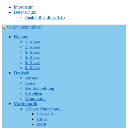
Zum
Impressum
Inhalt
Datenschutz
springen
Cookie-Richtlinie (EU)
Klassen
1. Klasse
2. Klasse
3. Klasse
4. Klasse
5. Klasse
6. Klasse
Deutsch
Aufsatz
Lesen
Rechtschreibung
Schreiben
Grammatik
Mathematik
1.Klasse Mathematik
Übersicht
Zählen
ZR10