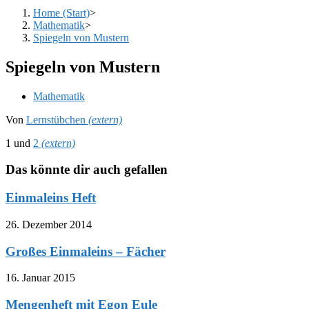
Home (Start)
>
Mathematik
>
Spiegeln von Mustern
Spiegeln von Mustern
Beitrags-
Mathematik
Kategorie:
Von
Lernstübchen
(extern)
1 und
2
(extern)
Das könnte dir auch gefallen
Einmaleins Heft
26. Dezember 2014
Großes Einmaleins – Fächer
16. Januar 2015
Mengenheft mit Egon Eule