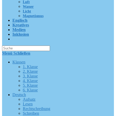
Luft
Wasser
Licht
Magnetismus
Englisch
Kreatives
Medien
Inklusion
Suche
nach:
Menü
Schließen
Klassen
1. Klasse
2. Klasse
3. Klasse
4. Klasse
5. Klasse
6. Klasse
Deutsch
Aufsatz
Lesen
Rechtschreibung
Schreiben