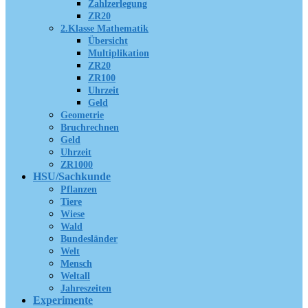
Zahlzerlegung
ZR20
2.Klasse Mathematik
Übersicht
Multiplikation
ZR20
ZR100
Uhrzeit
Geld
Geometrie
Bruchrechnen
Geld
Uhrzeit
ZR1000
HSU/Sachkunde
Pflanzen
Tiere
Wiese
Wald
Bundesländer
Welt
Mensch
Weltall
Jahreszeiten
Experimente