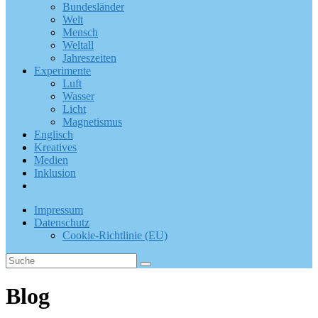
Bundesländer
Welt
Mensch
Weltall
Jahreszeiten
Experimente
Luft
Wasser
Licht
Magnetismus
Englisch
Kreatives
Medien
Inklusion
Impressum
Datenschutz
Cookie-Richtlinie (EU)
Blog