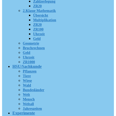
Zahlzerlegung
ZR20
2.Klasse Mathematik
Übersicht
Multiplikation
ZR20
ZR100
Uhrzeit
Geld
Geometrie
Bruchrechnen
Geld
Uhrzeit
ZR1000
HSU/Sachkunde
Pflanzen
Tiere
Wiese
Wald
Bundesländer
Welt
Mensch
Weltall
Jahreszeiten
Experimente