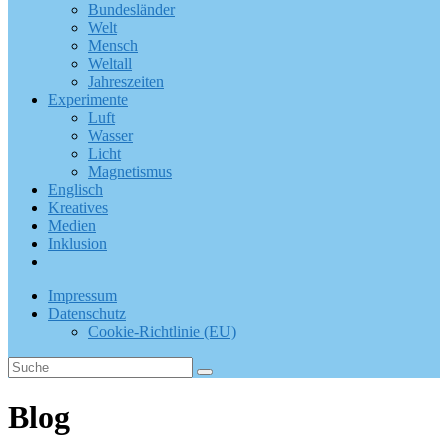
Bundesländer
Welt
Mensch
Weltall
Jahreszeiten
Experimente
Luft
Wasser
Licht
Magnetismus
Englisch
Kreatives
Medien
Inklusion
Impressum
Datenschutz
Cookie-Richtlinie (EU)
Blog