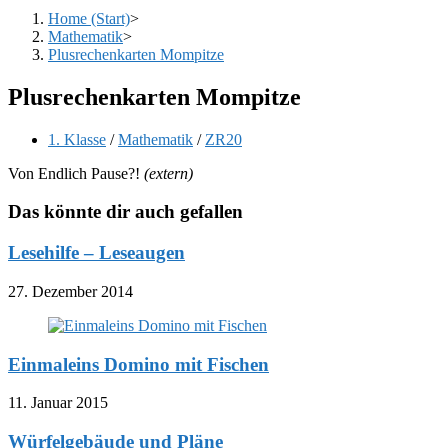
Home (Start)
>
Mathematik
>
Plusrechenkarten Mompitze
Plusrechenkarten Mompitze
Beitrags-
1. Klasse
/
Mathematik
/
ZR20
Kategorie:
Von Endlich Pause?!
(extern)
Das könnte dir auch gefallen
Lesehilfe – Leseaugen
27. Dezember 2014
Einmaleins Domino mit Fischen
11. Januar 2015
Würfelgebäude und Pläne