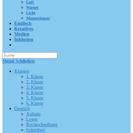
Luft
Wasser
Licht
Magnetismus
Englisch
Kreatives
Medien
Inklusion
Suche
nach:
Menü
Schließen
Klassen
1. Klasse
2. Klasse
3. Klasse
4. Klasse
5. Klasse
6. Klasse
Deutsch
Aufsatz
Lesen
Rechtschreibung
Schreiben