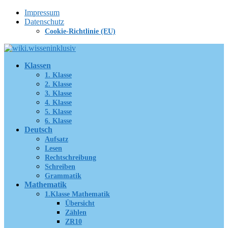
Zum
Impressum
Inhalt
Datenschutz
springen
Cookie-Richtlinie (EU)
Klassen
1. Klasse
2. Klasse
3. Klasse
4. Klasse
5. Klasse
6. Klasse
Deutsch
Aufsatz
Lesen
Rechtschreibung
Schreiben
Grammatik
Mathematik
1.Klasse Mathematik
Übersicht
Zählen
ZR10