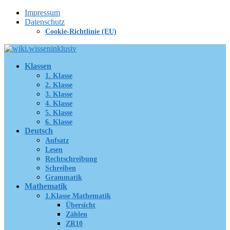
Zum
Impressum
Inhalt
Datenschutz
springen
Cookie-Richtlinie (EU)
Klassen
1. Klasse
2. Klasse
3. Klasse
4. Klasse
5. Klasse
6. Klasse
Deutsch
Aufsatz
Lesen
Rechtschreibung
Schreiben
Grammatik
Mathematik
1.Klasse Mathematik
Übersicht
Zählen
ZR10