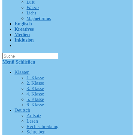
Luft
Wasser
Licht
Magnetismus
Englisch
Kreatives
Medien
Inklusion
Suche
nach:
Menü
Schließen
Klassen
1. Klasse
2. Klasse
3. Klasse
4. Klasse
5. Klasse
6. Klasse
Deutsch
Aufsatz
Lesen
Rechtschreibung
Schreiben