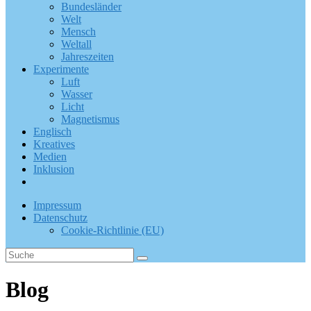
Bundesländer
Welt
Mensch
Weltall
Jahreszeiten
Experimente
Luft
Wasser
Licht
Magnetismus
Englisch
Kreatives
Medien
Inklusion
Impressum
Datenschutz
Cookie-Richtlinie (EU)
Blog