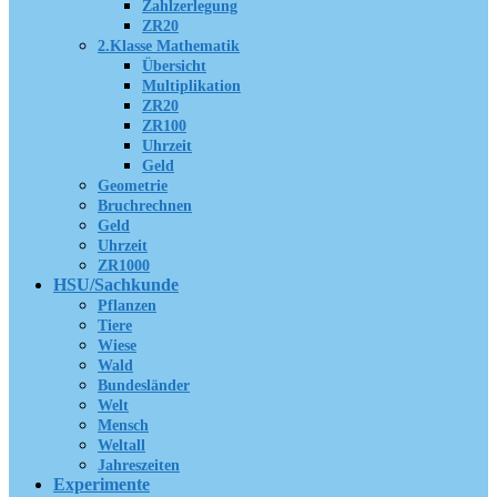
Zahlzerlegung
ZR20
2.Klasse Mathematik
Übersicht
Multiplikation
ZR20
ZR100
Uhrzeit
Geld
Geometrie
Bruchrechnen
Geld
Uhrzeit
ZR1000
HSU/Sachkunde
Pflanzen
Tiere
Wiese
Wald
Bundesländer
Welt
Mensch
Weltall
Jahreszeiten
Experimente