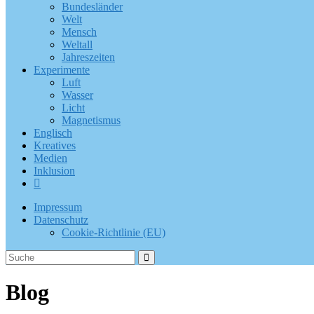
Bundesländer
Welt
Mensch
Weltall
Jahreszeiten
Experimente
Luft
Wasser
Licht
Magnetismus
Englisch
Kreatives
Medien
Inklusion
Impressum
Datenschutz
Cookie-Richtlinie (EU)
Blog