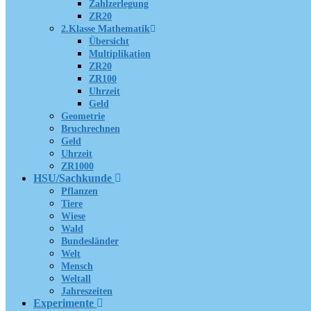
Zahlzerlegung
ZR20
2.Klasse Mathematik
Übersicht
Multiplikation
ZR20
ZR100
Uhrzeit
Geld
Geometrie
Bruchrechnen
Geld
Uhrzeit
ZR1000
HSU/Sachkunde
Pflanzen
Tiere
Wiese
Wald
Bundesländer
Welt
Mensch
Weltall
Jahreszeiten
Experimente