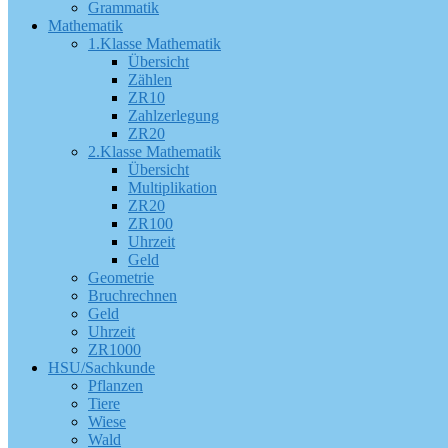
Grammatik
Mathematik
1.Klasse Mathematik
Übersicht
Zählen
ZR10
Zahlzerlegung
ZR20
2.Klasse Mathematik
Übersicht
Multiplikation
ZR20
ZR100
Uhrzeit
Geld
Geometrie
Bruchrechnen
Geld
Uhrzeit
ZR1000
HSU/Sachkunde
Pflanzen
Tiere
Wiese
Wald