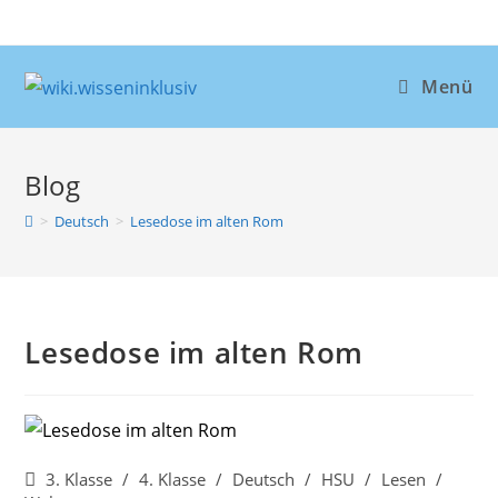
Zum
Inhalt
springen
Menü
Blog
>
Deutsch
>
Lesedose im alten Rom
Lesedose im alten Rom
Beitrags-
3. Klasse
/
4. Klasse
/
Deutsch
/
HSU
/
Lesen
/