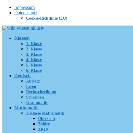
Zum
Impressum
Inhalt
Datenschutz
springen
Cookie-Richtlinie (EU)
Klassen
1. Klasse
2. Klasse
3. Klasse
4. Klasse
5. Klasse
6. Klasse
Deutsch
Aufsatz
Lesen
Rechtschreibung
Schreiben
Grammatik
Mathematik
1.Klasse Mathematik
Übersicht
Zählen
ZR10