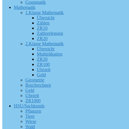
Grammatik
Mathematik
1.Klasse Mathematik
Übersicht
Zählen
ZR10
Zahlzerlegung
ZR20
2.Klasse Mathematik
Übersicht
Multiplikation
ZR20
ZR100
Uhrzeit
Geld
Geometrie
Bruchrechnen
Geld
Uhrzeit
ZR1000
HSU/Sachkunde
Pflanzen
Tiere
Wiese
Wald