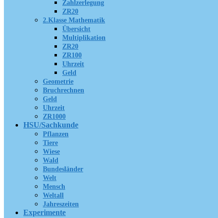
Zahlzerlegung
ZR20
2.Klasse Mathematik
Übersicht
Multiplikation
ZR20
ZR100
Uhrzeit
Geld
Geometrie
Bruchrechnen
Geld
Uhrzeit
ZR1000
HSU/Sachkunde
Pflanzen
Tiere
Wiese
Wald
Bundesländer
Welt
Mensch
Weltall
Jahreszeiten
Experimente