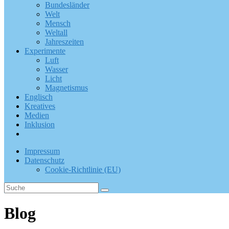
Bundesländer
Welt
Mensch
Weltall
Jahreszeiten
Experimente
Luft
Wasser
Licht
Magnetismus
Englisch
Kreatives
Medien
Inklusion
Impressum
Datenschutz
Cookie-Richtlinie (EU)
Blog