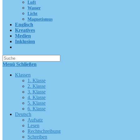
Luft
Wasser
Licht
Magnetismus
Englisch
Kreatives
Medien
Inklusion
Suche
nach:
Menü
Schließen
Klassen
1. Klasse
2. Klasse
3. Klasse
4. Klasse
5. Klasse
6. Klasse
Deutsch
Aufsatz
Lesen
Rechtschreibung
Schreiben