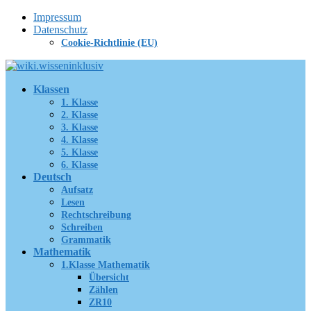
Zum
Impressum
Inhalt
Datenschutz
springen
Cookie-Richtlinie (EU)
Klassen
1. Klasse
2. Klasse
3. Klasse
4. Klasse
5. Klasse
6. Klasse
Deutsch
Aufsatz
Lesen
Rechtschreibung
Schreiben
Grammatik
Mathematik
1.Klasse Mathematik
Übersicht
Zählen
ZR10