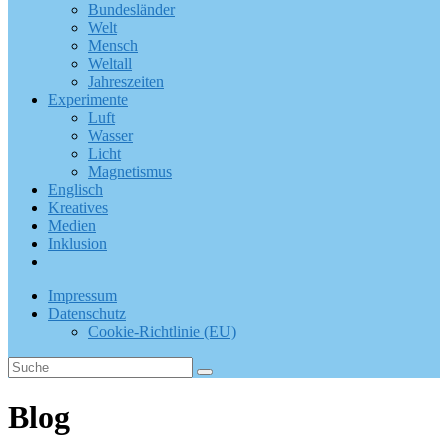
Bundesländer
Welt
Mensch
Weltall
Jahreszeiten
Experimente
Luft
Wasser
Licht
Magnetismus
Englisch
Kreatives
Medien
Inklusion
Impressum
Datenschutz
Cookie-Richtlinie (EU)
Blog