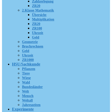
Zahlzerlegung
ZR20
2.Klasse Mathematik
Übersicht
Multiplikation
ZR20
ZR100
Uhrzeit
Geld
Geometrie
Bruchrechnen
Geld
Uhrzeit
ZR1000
HSU/Sachkunde
Pflanzen
Tiere
Wiese
Wald
Bundesländer
Welt
Mensch
Weltall
Jahreszeiten
Experimente