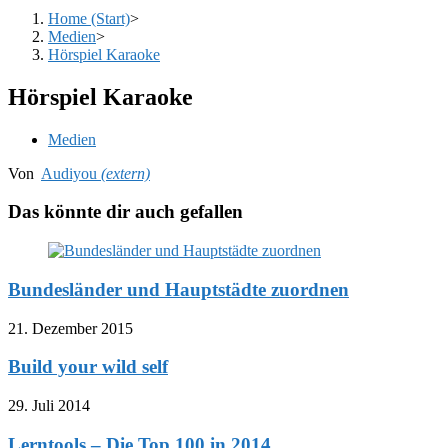
Home (Start)
>
Medien
>
Hörspiel Karaoke
Hörspiel Karaoke
Beitrags-
Medien
Kategorie:
Von
Audiyou
(extern)
Das könnte dir auch gefallen
Bundesländer und Hauptstädte zuordnen
21. Dezember 2015
Build your wild self
29. Juli 2014
Lerntools – Die Top 100 in 2014