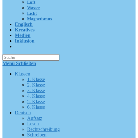
Luft
Wasser
Licht
Magnetismus
Englisch
Kreatives
Medien
Inklusion
Suche
nach:
Menü
Schließen
Klassen
1. Klasse
2. Klasse
3. Klasse
4. Klasse
5. Klasse
6. Klasse
Deutsch
Aufsatz
Lesen
Rechtschreibung
Schreiben