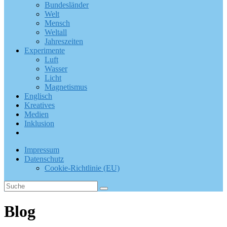
Bundesländer
Welt
Mensch
Weltall
Jahreszeiten
Experimente
Luft
Wasser
Licht
Magnetismus
Englisch
Kreatives
Medien
Inklusion
Impressum
Datenschutz
Cookie-Richtlinie (EU)
Blog