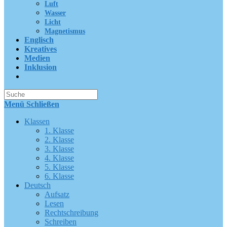
Luft
Wasser
Licht
Magnetismus
Englisch
Kreatives
Medien
Inklusion
Suche
nach:
Menü
Schließen
Klassen
1. Klasse
2. Klasse
3. Klasse
4. Klasse
5. Klasse
6. Klasse
Deutsch
Aufsatz
Lesen
Rechtschreibung
Schreiben