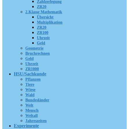
Zahlzerlegung
ZR20
2.Klasse Mathematik
Übersicht
Multiplikation
ZR20
ZR100
Uhrzeit
Geld
Geometrie
Bruchrechnen
Geld
Uhrzeit
ZR1000
HSU/Sachkunde
Pflanzen
Tiere
Wiese
Wald
Bundesländer
Welt
Mensch
Weltall
Jahreszeiten
Experimente