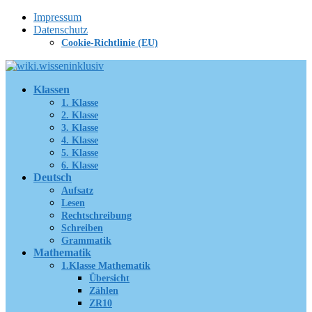
Zum
Impressum
Inhalt
Datenschutz
springen
Cookie-Richtlinie (EU)
Klassen
1. Klasse
2. Klasse
3. Klasse
4. Klasse
5. Klasse
6. Klasse
Deutsch
Aufsatz
Lesen
Rechtschreibung
Schreiben
Grammatik
Mathematik
1.Klasse Mathematik
Übersicht
Zählen
ZR10