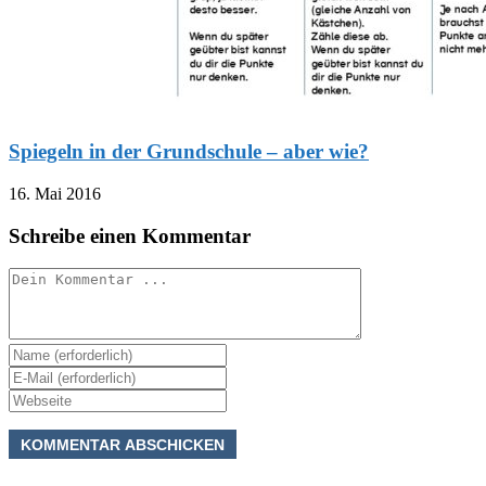
Spiegeln in der Grundschule – aber wie?
16. Mai 2016
Schreibe einen Kommentar
Kommentieren
Gib
deinen
Gib
Namen
deine
Gib
oder
E-
deine
Benutzernamen
Mail-
Website-
zum
Adresse
URL
Kommentieren
zum
ein