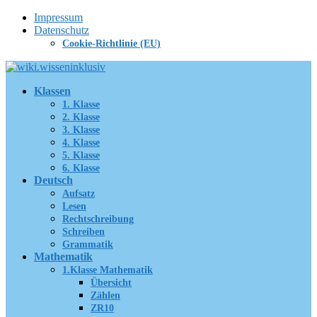
Zum
Impressum
Inhalt
Datenschutz
springen
Cookie-Richtlinie (EU)
Klassen
1. Klasse
2. Klasse
3. Klasse
4. Klasse
5. Klasse
6. Klasse
Deutsch
Aufsatz
Lesen
Rechtschreibung
Schreiben
Grammatik
Mathematik
1.Klasse Mathematik
Übersicht
Zählen
ZR10