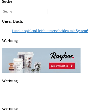
ein
Suche
Kommentieren
(optional)
ein
Suche
nach:
Unser Buch:
i und ie spielend leicht unterscheiden mit System!
Werbung
Werbung
Werbung