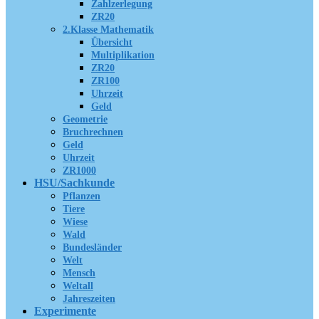
Zahlzerlegung
ZR20
2.Klasse Mathematik
Übersicht
Multiplikation
ZR20
ZR100
Uhrzeit
Geld
Geometrie
Bruchrechnen
Geld
Uhrzeit
ZR1000
HSU/Sachkunde
Pflanzen
Tiere
Wiese
Wald
Bundesländer
Welt
Mensch
Weltall
Jahreszeiten
Experimente