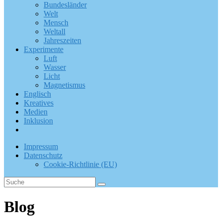
Bundesländer
Welt
Mensch
Weltall
Jahreszeiten
Experimente
Luft
Wasser
Licht
Magnetismus
Englisch
Kreatives
Medien
Inklusion
Impressum
Datenschutz
Cookie-Richtlinie (EU)
Blog