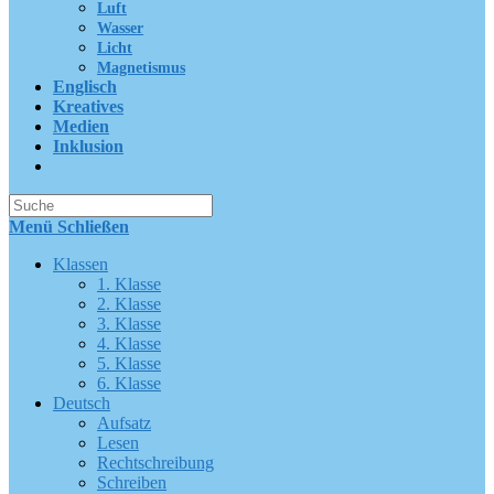
Luft
Wasser
Licht
Magnetismus
Englisch
Kreatives
Medien
Inklusion
Suche
nach:
Menü
Schließen
Klassen
1. Klasse
2. Klasse
3. Klasse
4. Klasse
5. Klasse
6. Klasse
Deutsch
Aufsatz
Lesen
Rechtschreibung
Schreiben