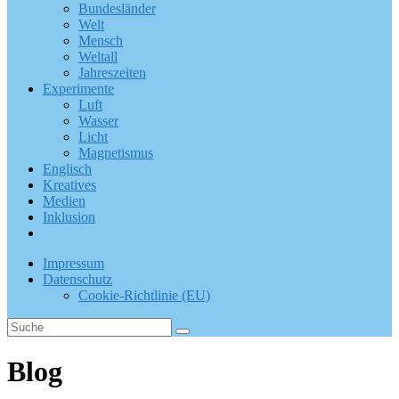
Bundesländer
Welt
Mensch
Weltall
Jahreszeiten
Experimente
Luft
Wasser
Licht
Magnetismus
Englisch
Kreatives
Medien
Inklusion
Impressum
Datenschutz
Cookie-Richtlinie (EU)
Blog