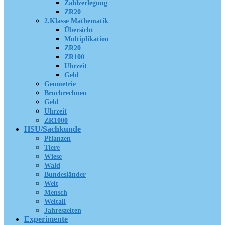
Zahlzerlegung
ZR20
2.Klasse Mathematik
Übersicht
Multiplikation
ZR20
ZR100
Uhrzeit
Geld
Geometrie
Bruchrechnen
Geld
Uhrzeit
ZR1000
HSU/Sachkunde
Pflanzen
Tiere
Wiese
Wald
Bundesländer
Welt
Mensch
Weltall
Jahreszeiten
Experimente