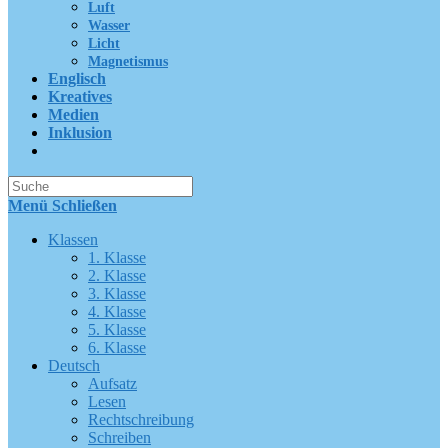
Luft
Wasser
Licht
Magnetismus
Englisch
Kreatives
Medien
Inklusion
Suche
nach:
Menü
Schließen
Klassen
1. Klasse
2. Klasse
3. Klasse
4. Klasse
5. Klasse
6. Klasse
Deutsch
Aufsatz
Lesen
Rechtschreibung
Schreiben