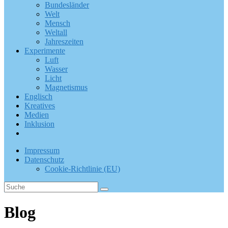
Bundesländer
Welt
Mensch
Weltall
Jahreszeiten
Experimente
Luft
Wasser
Licht
Magnetismus
Englisch
Kreatives
Medien
Inklusion
Impressum
Datenschutz
Cookie-Richtlinie (EU)
Blog