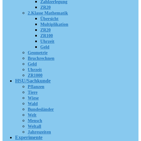
Zahlzerlegung
ZR20
2.Klasse Mathematik
Übersicht
Multiplikation
ZR20
ZR100
Uhrzeit
Geld
Geometrie
Bruchrechnen
Geld
Uhrzeit
ZR1000
HSU/Sachkunde
Pflanzen
Tiere
Wiese
Wald
Bundesländer
Welt
Mensch
Weltall
Jahreszeiten
Experimente