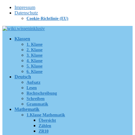
Zum
Impressum
Inhalt
Datenschutz
springen
Cookie-Richtlinie (EU)
Klassen
1. Klasse
2. Klasse
3. Klasse
4. Klasse
5. Klasse
6. Klasse
Deutsch
Aufsatz
Lesen
Rechtschreibung
Schreiben
Grammatik
Mathematik
1.Klasse Mathematik
Übersicht
Zählen
ZR10