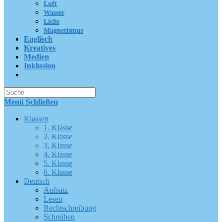
Luft
Wasser
Licht
Magnetismus
Englisch
Kreatives
Medien
Inklusion
Suche
nach:
Menü
Schließen
Klassen
1. Klasse
2. Klasse
3. Klasse
4. Klasse
5. Klasse
6. Klasse
Deutsch
Aufsatz
Lesen
Rechtschreibung
Schreiben