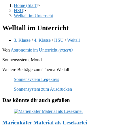
Home (Start)
>
HSU
>
Welltall im Unterricht
Welltall im Unterricht
Beitrags-
3. Klasse
/
4. Klasse
/
HSU
/
Weltall
Kategorie:
Von
Astronomie im Unterricht
(extern)
Sonnensystem, Mond
Weitere Beiträge zum Thema Weltall
Sonnensystem Legekreis
Sonnensystem zum Ausdrucken
Das könnte dir auch gefallen
Marienkäfer Material als Lesekartei