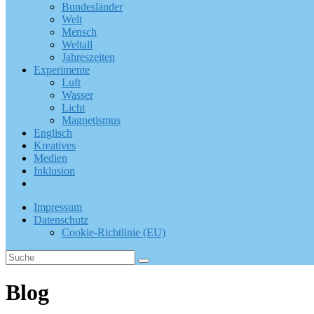
Bundesländer
Welt
Mensch
Weltall
Jahreszeiten
Experimente
Luft
Wasser
Licht
Magnetismus
Englisch
Kreatives
Medien
Inklusion
Impressum
Datenschutz
Cookie-Richtlinie (EU)
Blog