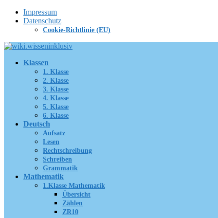
Zum
Impressum
Inhalt
Datenschutz
springen
Cookie-Richtlinie (EU)
Klassen
1. Klasse
2. Klasse
3. Klasse
4. Klasse
5. Klasse
6. Klasse
Deutsch
Aufsatz
Lesen
Rechtschreibung
Schreiben
Grammatik
Mathematik
1.Klasse Mathematik
Übersicht
Zählen
ZR10