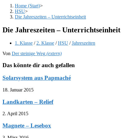
Home (Start)
>
HSU
>
Die Jahreszeiten – Unterrichtseinheit
Die Jahreszeiten – Unterrichtseinheit
Beitrags-
1. Klasse
/
2. Klasse
/
HSU
/
Jahreszeiten
Kategorie:
Von
Der steinige Weg
(extern)
Das könnte dir auch gefallen
Solarsystem aus Papmaché
18. Januar 2015
Landkarten – Relief
2. April 2015
Magnete – Lesebox
3. März 2016