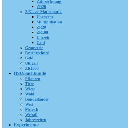
Zahlzerlegung
ZR20
2.Klasse Mathematik
Übersicht
Multiplikation
ZR20
ZR100
Uhrzeit
Geld
Geometrie
Bruchrechnen
Geld
Uhrzeit
ZR1000
HSU/Sachkunde
Pflanzen
Tiere
Wiese
Wald
Bundesländer
Welt
Mensch
Weltall
Jahreszeiten
Experimente