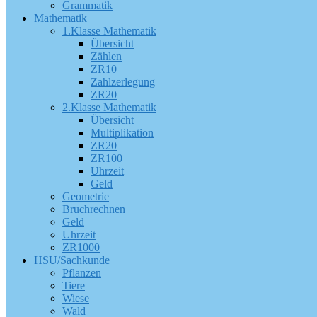
Grammatik
Mathematik
1.Klasse Mathematik
Übersicht
Zählen
ZR10
Zahlzerlegung
ZR20
2.Klasse Mathematik
Übersicht
Multiplikation
ZR20
ZR100
Uhrzeit
Geld
Geometrie
Bruchrechnen
Geld
Uhrzeit
ZR1000
HSU/Sachkunde
Pflanzen
Tiere
Wiese
Wald