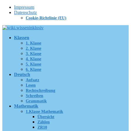
Zum
Impressum
Inhalt
Datenschutz
springen
Cookie-Richtlinie (EU)
Klassen
1. Klasse
2. Klasse
3. Klasse
4. Klasse
5. Klasse
6. Klasse
Deutsch
Aufsatz
Lesen
Rechtschreibung
Schreiben
Grammatik
Mathematik
1.Klasse Mathematik
Übersicht
Zählen
ZR10