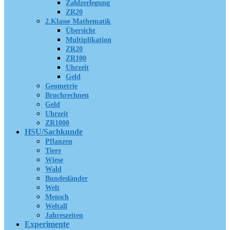
Zahlzerlegung
ZR20
2.Klasse Mathematik
Übersicht
Multiplikation
ZR20
ZR100
Uhrzeit
Geld
Geometrie
Bruchrechnen
Geld
Uhrzeit
ZR1000
HSU/Sachkunde
Pflanzen
Tiere
Wiese
Wald
Bundesländer
Welt
Mensch
Weltall
Jahreszeiten
Experimente