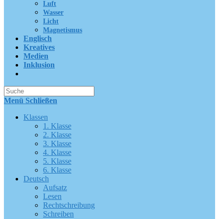
Luft
Wasser
Licht
Magnetismus
Englisch
Kreatives
Medien
Inklusion
Suche
nach:
Menü
Schließen
Klassen
1. Klasse
2. Klasse
3. Klasse
4. Klasse
5. Klasse
6. Klasse
Deutsch
Aufsatz
Lesen
Rechtschreibung
Schreiben