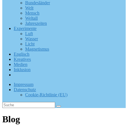
Bundesländer
Welt
Mensch
Weltall
Jahreszeiten
Experimente
Luft
Wasser
Licht
Magnetismus
Englisch
Kreatives
Medien
Inklusion
Impressum
Datenschutz
Cookie-Richtlinie (EU)
Blog