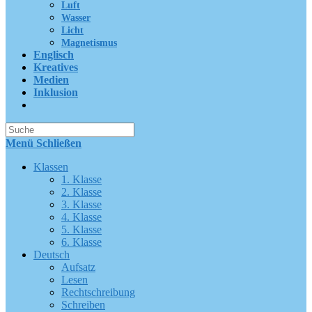
Luft
Wasser
Licht
Magnetismus
Englisch
Kreatives
Medien
Inklusion
Suche
nach:
Menü
Schließen
Klassen
1. Klasse
2. Klasse
3. Klasse
4. Klasse
5. Klasse
6. Klasse
Deutsch
Aufsatz
Lesen
Rechtschreibung
Schreiben