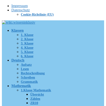
Zum
Impressum
Inhalt
Datenschutz
springen
Cookie-Richtlinie (EU)
Klassen
1. Klasse
2. Klasse
3. Klasse
4. Klasse
5. Klasse
6. Klasse
Deutsch
Aufsatz
Lesen
Rechtschreibung
Schreiben
Grammatik
Mathematik
1.Klasse Mathematik
Übersicht
Zählen
ZR10