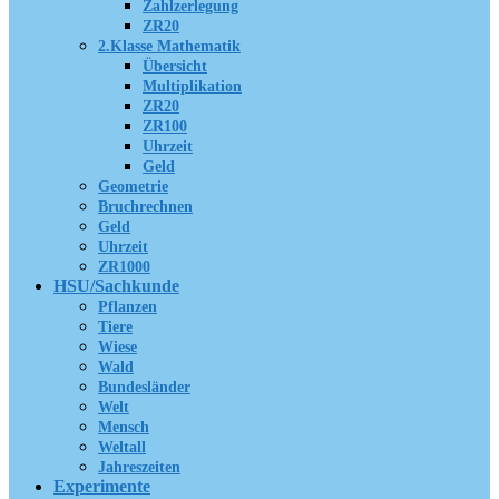
Zahlzerlegung
ZR20
2.Klasse Mathematik
Übersicht
Multiplikation
ZR20
ZR100
Uhrzeit
Geld
Geometrie
Bruchrechnen
Geld
Uhrzeit
ZR1000
HSU/Sachkunde
Pflanzen
Tiere
Wiese
Wald
Bundesländer
Welt
Mensch
Weltall
Jahreszeiten
Experimente