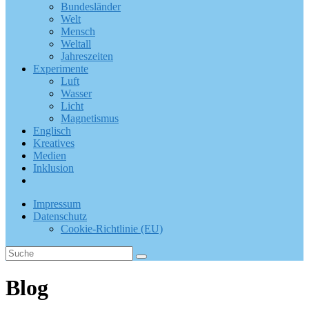
Bundesländer
Welt
Mensch
Weltall
Jahreszeiten
Experimente
Luft
Wasser
Licht
Magnetismus
Englisch
Kreatives
Medien
Inklusion
Impressum
Datenschutz
Cookie-Richtlinie (EU)
Blog