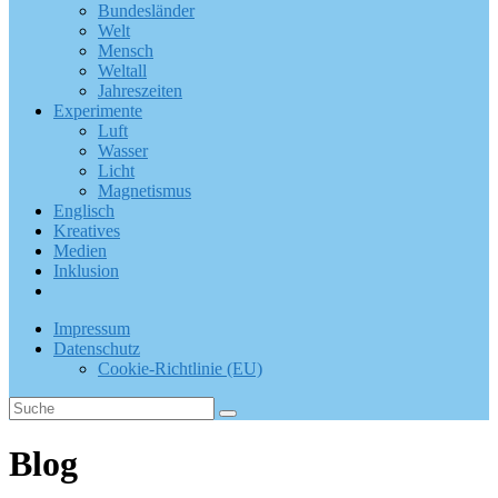
Bundesländer
Welt
Mensch
Weltall
Jahreszeiten
Experimente
Luft
Wasser
Licht
Magnetismus
Englisch
Kreatives
Medien
Inklusion
Impressum
Datenschutz
Cookie-Richtlinie (EU)
Blog