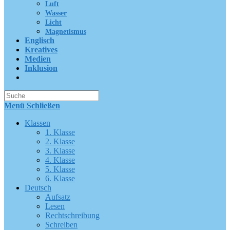
Luft
Wasser
Licht
Magnetismus
Englisch
Kreatives
Medien
Inklusion
Suche
nach:
Menü
Schließen
Klassen
1. Klasse
2. Klasse
3. Klasse
4. Klasse
5. Klasse
6. Klasse
Deutsch
Aufsatz
Lesen
Rechtschreibung
Schreiben