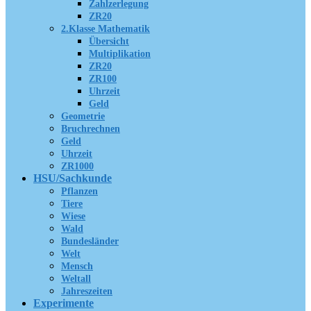
Zahlzerlegung
ZR20
2.Klasse Mathematik
Übersicht
Multiplikation
ZR20
ZR100
Uhrzeit
Geld
Geometrie
Bruchrechnen
Geld
Uhrzeit
ZR1000
HSU/Sachkunde
Pflanzen
Tiere
Wiese
Wald
Bundesländer
Welt
Mensch
Weltall
Jahreszeiten
Experimente