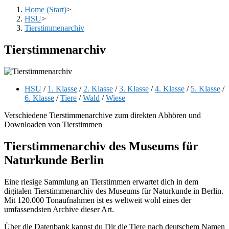
Home (Start)
>
HSU
>
Tierstimmenarchiv
Tierstimmenarchiv
Beitrags-
HSU
/
1. Klasse
/
2. Klasse
/
3. Klasse
/
4. Klasse
/
5. Klasse
/
Kategorie:
6. Klasse
/
Tiere
/
Wald
/
Wiese
Verschiedene Tierstimmenarchive zum direkten Abhören und
Downloaden von Tierstimmen
Tierstimmenarchiv des Museums für
Naturkunde Berlin
Eine riesige Sammlung an Tierstimmen erwartet dich in dem
digitalen Tierstimmenarchiv des Museums für Naturkunde in Berlin.
Mit 120.000 Tonaufnahmen ist es weltweit wohl eines der
umfassendsten Archive dieser Art.
Über die Datenbank kannst du Dir die Tiere nach deutschem Namen