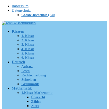
Zum
Impressum
Inhalt
Datenschutz
springen
Cookie-Richtlinie (EU)
Klassen
1. Klasse
2. Klasse
3. Klasse
4. Klasse
5. Klasse
6. Klasse
Deutsch
Aufsatz
Lesen
Rechtschreibung
Schreiben
Grammatik
Mathematik
1.Klasse Mathematik
Übersicht
Zählen
ZR10