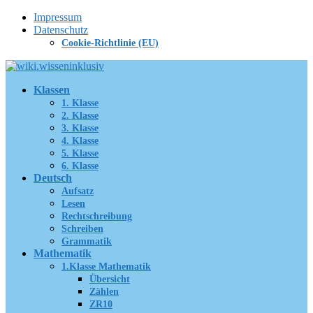
Zum
Impressum
Inhalt
Datenschutz
springen
Cookie-Richtlinie (EU)
Klassen
1. Klasse
2. Klasse
3. Klasse
4. Klasse
5. Klasse
6. Klasse
Deutsch
Aufsatz
Lesen
Rechtschreibung
Schreiben
Grammatik
Mathematik
1.Klasse Mathematik
Übersicht
Zählen
ZR10