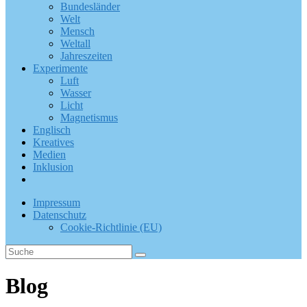
Bundesländer
Welt
Mensch
Weltall
Jahreszeiten
Experimente
Luft
Wasser
Licht
Magnetismus
Englisch
Kreatives
Medien
Inklusion
Impressum
Datenschutz
Cookie-Richtlinie (EU)
Blog