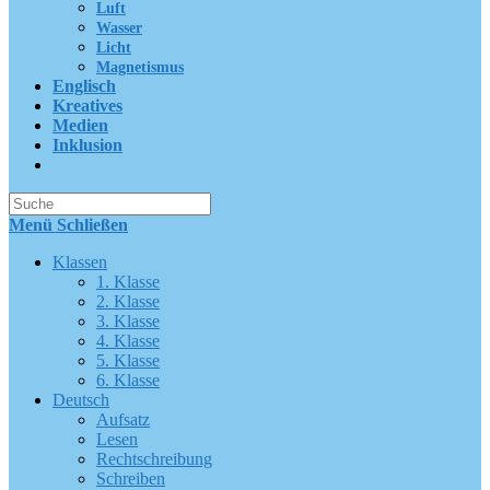
Luft
Wasser
Licht
Magnetismus
Englisch
Kreatives
Medien
Inklusion
Suche
nach:
Menü
Schließen
Klassen
1. Klasse
2. Klasse
3. Klasse
4. Klasse
5. Klasse
6. Klasse
Deutsch
Aufsatz
Lesen
Rechtschreibung
Schreiben