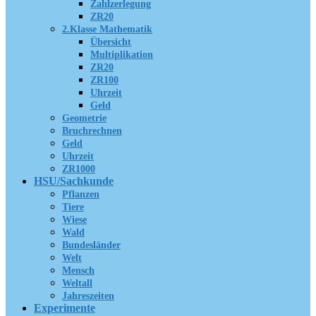
Zahlzerlegung
ZR20
2.Klasse Mathematik
Übersicht
Multiplikation
ZR20
ZR100
Uhrzeit
Geld
Geometrie
Bruchrechnen
Geld
Uhrzeit
ZR1000
HSU/Sachkunde
Pflanzen
Tiere
Wiese
Wald
Bundesländer
Welt
Mensch
Weltall
Jahreszeiten
Experimente