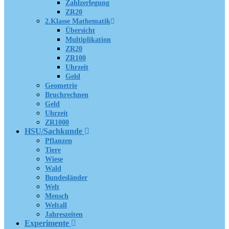
Zahlzerlegung
ZR20
2.Klasse Mathematik
Übersicht
Multiplikation
ZR20
ZR100
Uhrzeit
Geld
Geometrie
Bruchrechnen
Geld
Uhrzeit
ZR1000
HSU/Sachkunde
Pflanzen
Tiere
Wiese
Wald
Bundesländer
Welt
Mensch
Weltall
Jahreszeiten
Experimente