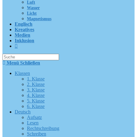
Luft
Wasser
Licht
Magnetismus
Englisch
Kreatives
Medien
Inklusion
Suche
nach:
Menü
Schließen
Klassen
1. Klasse
2. Klasse
3. Klasse
4. Klasse
5. Klasse
6. Klasse
Deutsch
Aufsatz
Lesen
Rechtschreibung
Schreiben