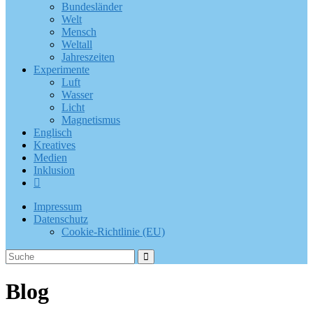
Bundesländer
Welt
Mensch
Weltall
Jahreszeiten
Experimente
Luft
Wasser
Licht
Magnetismus
Englisch
Kreatives
Medien
Inklusion
Impressum
Datenschutz
Cookie-Richtlinie (EU)
Blog