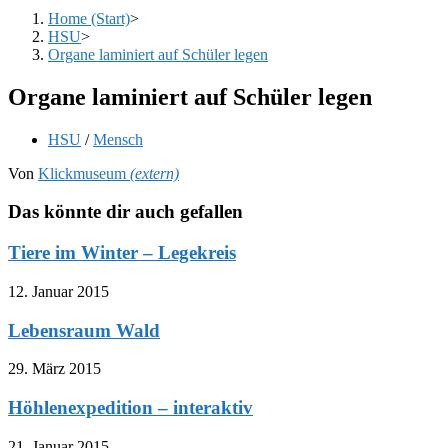
Home (Start)
>
HSU
>
Organe laminiert auf Schüler legen
Organe laminiert auf Schüler legen
Beitrags-
HSU
/
Mensch
Kategorie:
Von
Klickmuseum
(extern)
Das könnte dir auch gefallen
Tiere im Winter – Legekreis
12. Januar 2015
Lebensraum Wald
29. März 2015
Höhlenexpedition – interaktiv
21. Januar 2015