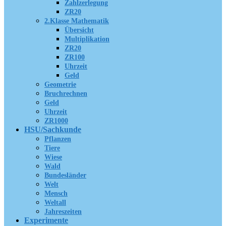
Zahlzerlegung
ZR20
2.Klasse Mathematik
Übersicht
Multiplikation
ZR20
ZR100
Uhrzeit
Geld
Geometrie
Bruchrechnen
Geld
Uhrzeit
ZR1000
HSU/Sachkunde
Pflanzen
Tiere
Wiese
Wald
Bundesländer
Welt
Mensch
Weltall
Jahreszeiten
Experimente