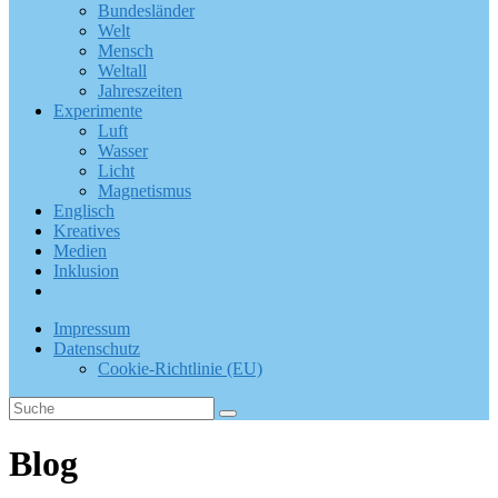
Bundesländer
Welt
Mensch
Weltall
Jahreszeiten
Experimente
Luft
Wasser
Licht
Magnetismus
Englisch
Kreatives
Medien
Inklusion
Impressum
Datenschutz
Cookie-Richtlinie (EU)
Blog