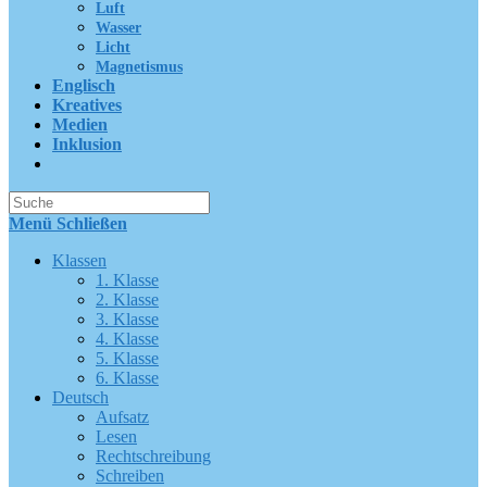
Luft
Wasser
Licht
Magnetismus
Englisch
Kreatives
Medien
Inklusion
Suche
nach:
Menü
Schließen
Klassen
1. Klasse
2. Klasse
3. Klasse
4. Klasse
5. Klasse
6. Klasse
Deutsch
Aufsatz
Lesen
Rechtschreibung
Schreiben