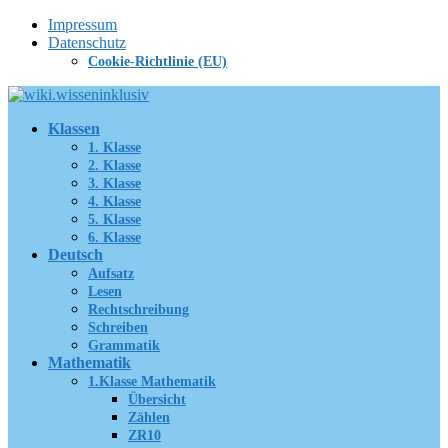
Zum
Impressum
Inhalt
Datenschutz
springen
Cookie-Richtlinie (EU)
Klassen
1. Klasse
2. Klasse
3. Klasse
4. Klasse
5. Klasse
6. Klasse
Deutsch
Aufsatz
Lesen
Rechtschreibung
Schreiben
Grammatik
Mathematik
1.Klasse Mathematik
Übersicht
Zählen
ZR10