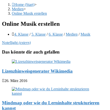
Home (Start)
>
Medien
>
Online Musik erstellen
Online Musik erstellen
Beitrags-
4. Klasse
/
5. Klasse
/
6. Klasse
/
Medien
/
Musik
Kategorie:
Noteflight
(extern)
Das könnte dir auch gefallen
Lizenzhinweisgenerator Wikimedia
26. März 2016
Mindmap oder wie du Lerninhalte strukturieren
kannst