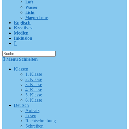
Luft
Wasser
Licht
Magnetismus
Englisch
Kreatives
Medien
Inklusion
Suche
nach:
Menü
Schließen
Klassen
1. Klasse
2. Klasse
3. Klasse
4. Klasse
5. Klasse
6. Klasse
Deutsch
Aufsatz
Lesen
Rechtschreibung
Schreiben