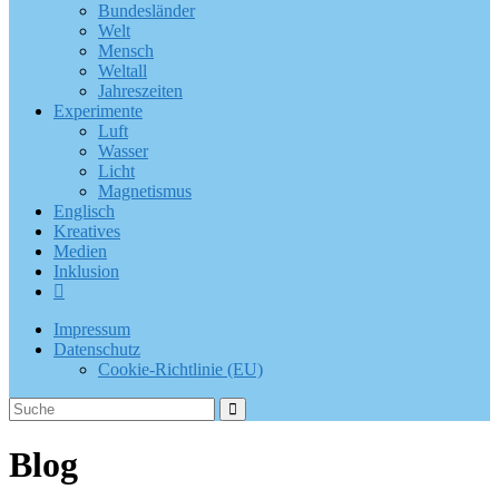
Bundesländer
Welt
Mensch
Weltall
Jahreszeiten
Experimente
Luft
Wasser
Licht
Magnetismus
Englisch
Kreatives
Medien
Inklusion
Impressum
Datenschutz
Cookie-Richtlinie (EU)
Blog