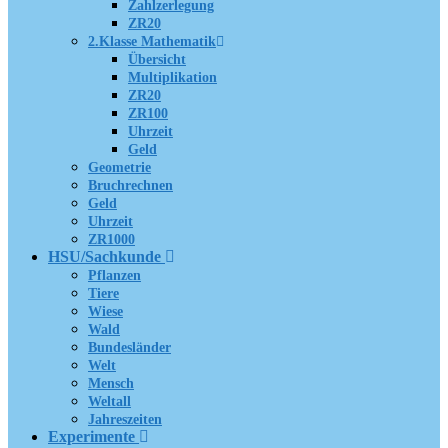
Zahlzerlegung
ZR20
2.Klasse Mathematik
Übersicht
Multiplikation
ZR20
ZR100
Uhrzeit
Geld
Geometrie
Bruchrechnen
Geld
Uhrzeit
ZR1000
HSU/Sachkunde
Pflanzen
Tiere
Wiese
Wald
Bundesländer
Welt
Mensch
Weltall
Jahreszeiten
Experimente