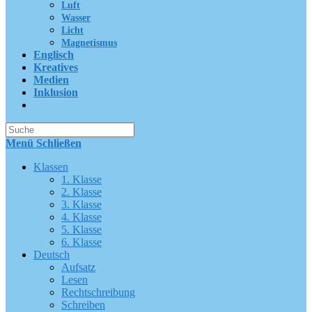
Luft
Wasser
Licht
Magnetismus
Englisch
Kreatives
Medien
Inklusion
Suche
nach:
Menü
Schließen
Klassen
1. Klasse
2. Klasse
3. Klasse
4. Klasse
5. Klasse
6. Klasse
Deutsch
Aufsatz
Lesen
Rechtschreibung
Schreiben