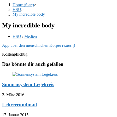
Home (Start)
>
HSU
>
My incredible body
My incredible body
Beitrags-
HSU
/
Medien
Kategorie:
App über den menschlichen Körper
(extern)
Kostenpflichtig
Das könnte dir auch gefallen
Sonnensystem Legekreis
2. März 2016
Lehrerrundmail
17. Januar 2015