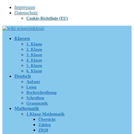
Zum
Impressum
Inhalt
Datenschutz
springen
Cookie-Richtlinie (EU)
Klassen
1. Klasse
2. Klasse
3. Klasse
4. Klasse
5. Klasse
6. Klasse
Deutsch
Aufsatz
Lesen
Rechtschreibung
Schreiben
Grammatik
Mathematik
1.Klasse Mathematik
Übersicht
Zählen
ZR10