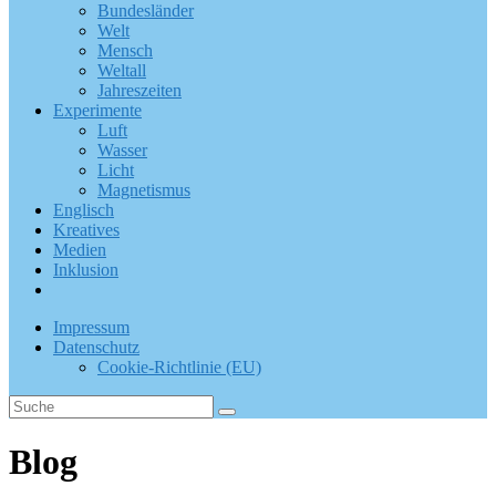
Bundesländer
Welt
Mensch
Weltall
Jahreszeiten
Experimente
Luft
Wasser
Licht
Magnetismus
Englisch
Kreatives
Medien
Inklusion
Impressum
Datenschutz
Cookie-Richtlinie (EU)
Blog