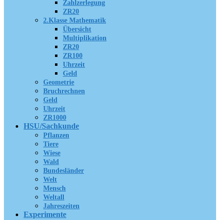
Zahlzerlegung
ZR20
2.Klasse Mathematik
Übersicht
Multiplikation
ZR20
ZR100
Uhrzeit
Geld
Geometrie
Bruchrechnen
Geld
Uhrzeit
ZR1000
HSU/Sachkunde
Pflanzen
Tiere
Wiese
Wald
Bundesländer
Welt
Mensch
Weltall
Jahreszeiten
Experimente