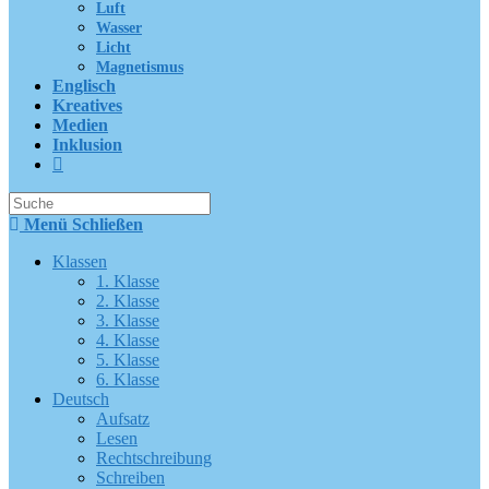
Luft
Wasser
Licht
Magnetismus
Englisch
Kreatives
Medien
Inklusion
Suche
nach:
Menü
Schließen
Klassen
1. Klasse
2. Klasse
3. Klasse
4. Klasse
5. Klasse
6. Klasse
Deutsch
Aufsatz
Lesen
Rechtschreibung
Schreiben