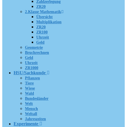
Zahlzerlegung
ZR20
2.Klasse Mathematik
Übersicht
Multiplikation
ZR20
ZR100
Uhrzeit
Geld
Geometrie
Bruchrechnen
Geld
Uhrzeit
ZR1000
HSU/Sachkunde
Pflanzen
Tiere
Wiese
Wald
Bundesländer
Welt
Mensch
Weltall
Jahreszeiten
Experimente