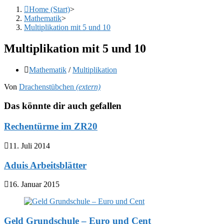
Home (Start)
>
Mathematik
>
Multiplikation mit 5 und 10
Multiplikation mit 5 und 10
Beitrags-
Mathematik
/
Multiplikation
Kategorie:
Von
Drachenstübchen
(extern)
Das könnte dir auch gefallen
Rechentürme im ZR20
11. Juli 2014
Aduis Arbeitsblätter
16. Januar 2015
Geld Grundschule – Euro und Cent