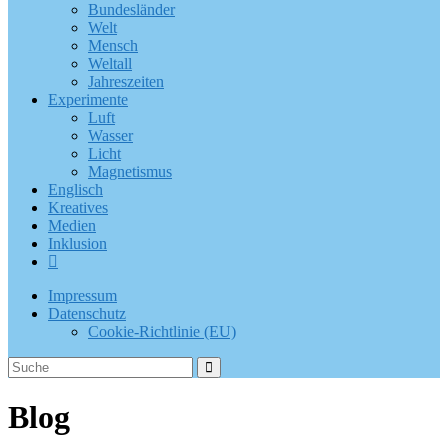
Bundesländer
Welt
Mensch
Weltall
Jahreszeiten
Experimente
Luft
Wasser
Licht
Magnetismus
Englisch
Kreatives
Medien
Inklusion
Impressum
Datenschutz
Cookie-Richtlinie (EU)
Blog