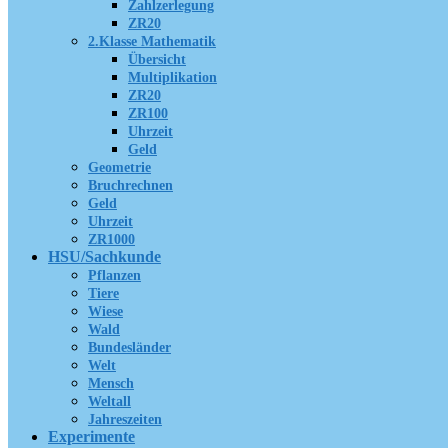
Zahlzerlegung
ZR20
2.Klasse Mathematik
Übersicht
Multiplikation
ZR20
ZR100
Uhrzeit
Geld
Geometrie
Bruchrechnen
Geld
Uhrzeit
ZR1000
HSU/Sachkunde
Pflanzen
Tiere
Wiese
Wald
Bundesländer
Welt
Mensch
Weltall
Jahreszeiten
Experimente