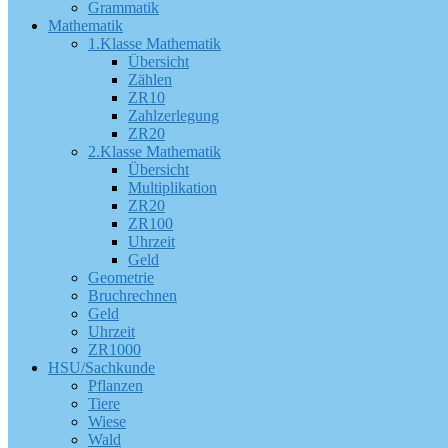
Grammatik
Mathematik
1.Klasse Mathematik
Übersicht
Zählen
ZR10
Zahlzerlegung
ZR20
2.Klasse Mathematik
Übersicht
Multiplikation
ZR20
ZR100
Uhrzeit
Geld
Geometrie
Bruchrechnen
Geld
Uhrzeit
ZR1000
HSU/Sachkunde
Pflanzen
Tiere
Wiese
Wald