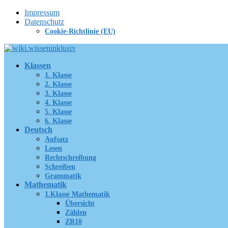
Zum
Impressum
Inhalt
Datenschutz
springen
Cookie-Richtlinie (EU)
Klassen
1. Klasse
2. Klasse
3. Klasse
4. Klasse
5. Klasse
6. Klasse
Deutsch
Aufsatz
Lesen
Rechtschreibung
Schreiben
Grammatik
Mathematik
1.Klasse Mathematik
Übersicht
Zählen
ZR10