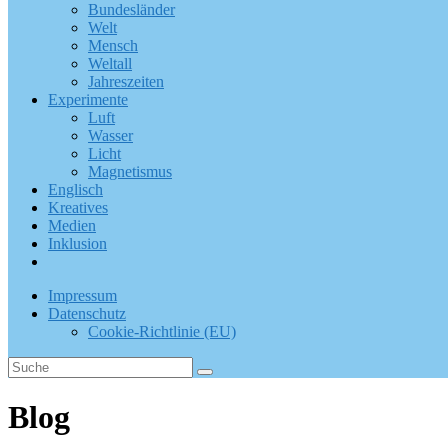
Bundesländer
Welt
Mensch
Weltall
Jahreszeiten
Experimente
Luft
Wasser
Licht
Magnetismus
Englisch
Kreatives
Medien
Inklusion
Impressum
Datenschutz
Cookie-Richtlinie (EU)
Blog