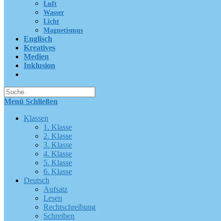
Luft
Wasser
Licht
Magnetismus
Englisch
Kreatives
Medien
Inklusion
Suche
nach:
Menü
Schließen
Klassen
1. Klasse
2. Klasse
3. Klasse
4. Klasse
5. Klasse
6. Klasse
Deutsch
Aufsatz
Lesen
Rechtschreibung
Schreiben