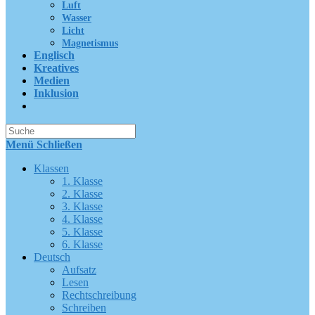
Luft
Wasser
Licht
Magnetismus
Englisch
Kreatives
Medien
Inklusion
Suche
nach:
Menü
Schließen
Klassen
1. Klasse
2. Klasse
3. Klasse
4. Klasse
5. Klasse
6. Klasse
Deutsch
Aufsatz
Lesen
Rechtschreibung
Schreiben