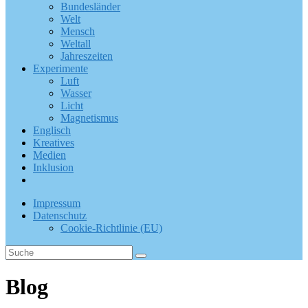
Bundesländer
Welt
Mensch
Weltall
Jahreszeiten
Experimente
Luft
Wasser
Licht
Magnetismus
Englisch
Kreatives
Medien
Inklusion
Impressum
Datenschutz
Cookie-Richtlinie (EU)
Blog