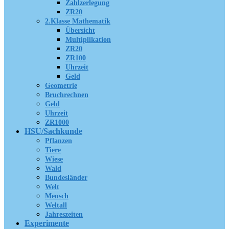
Zahlzerlegung
ZR20
2.Klasse Mathematik
Übersicht
Multiplikation
ZR20
ZR100
Uhrzeit
Geld
Geometrie
Bruchrechnen
Geld
Uhrzeit
ZR1000
HSU/Sachkunde
Pflanzen
Tiere
Wiese
Wald
Bundesländer
Welt
Mensch
Weltall
Jahreszeiten
Experimente