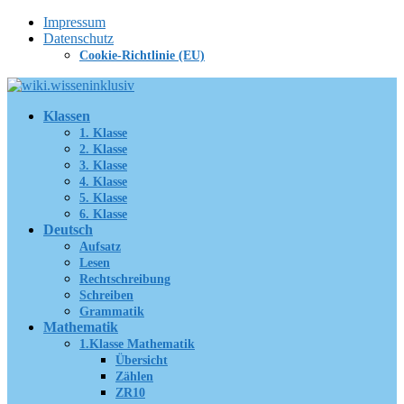
Zum
Impressum
Inhalt
Datenschutz
springen
Cookie-Richtlinie (EU)
Klassen
1. Klasse
2. Klasse
3. Klasse
4. Klasse
5. Klasse
6. Klasse
Deutsch
Aufsatz
Lesen
Rechtschreibung
Schreiben
Grammatik
Mathematik
1.Klasse Mathematik
Übersicht
Zählen
ZR10