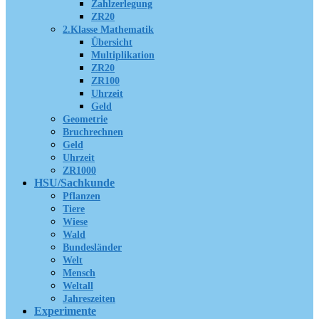
Zahlzerlegung
ZR20
2.Klasse Mathematik
Übersicht
Multiplikation
ZR20
ZR100
Uhrzeit
Geld
Geometrie
Bruchrechnen
Geld
Uhrzeit
ZR1000
HSU/Sachkunde
Pflanzen
Tiere
Wiese
Wald
Bundesländer
Welt
Mensch
Weltall
Jahreszeiten
Experimente