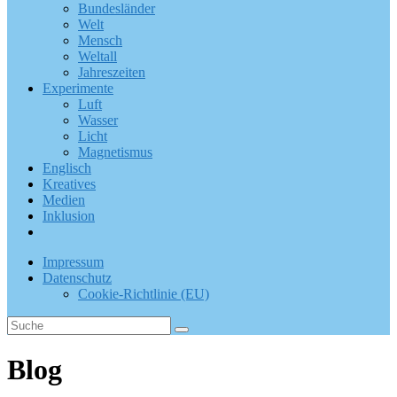
Bundesländer
Welt
Mensch
Weltall
Jahreszeiten
Experimente
Luft
Wasser
Licht
Magnetismus
Englisch
Kreatives
Medien
Inklusion
Impressum
Datenschutz
Cookie-Richtlinie (EU)
Blog