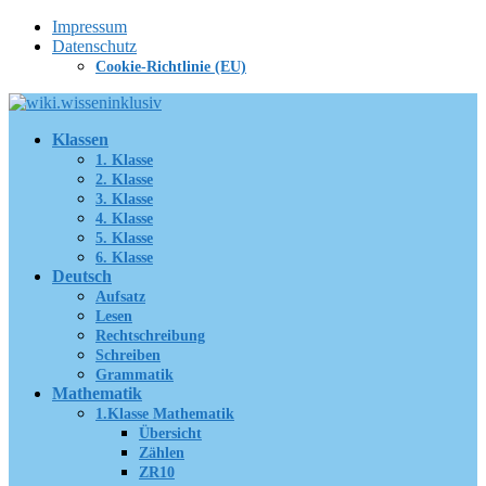
Zum
Impressum
Inhalt
Datenschutz
springen
Cookie-Richtlinie (EU)
Klassen
1. Klasse
2. Klasse
3. Klasse
4. Klasse
5. Klasse
6. Klasse
Deutsch
Aufsatz
Lesen
Rechtschreibung
Schreiben
Grammatik
Mathematik
1.Klasse Mathematik
Übersicht
Zählen
ZR10