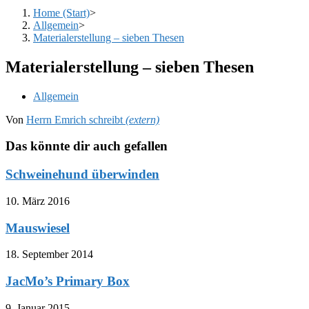
Home (Start)
>
Allgemein
>
Materialerstellung – sieben Thesen
Materialerstellung – sieben Thesen
Beitrags-
Allgemein
Kategorie:
Von
Herrn Emrich schreibt
(extern)
Das könnte dir auch gefallen
Schweinehund überwinden
10. März 2016
Mauswiesel
18. September 2014
JacMo’s Primary Box
9. Januar 2015