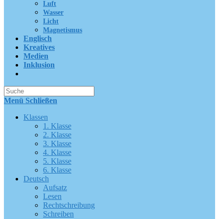
Luft
Wasser
Licht
Magnetismus
Englisch
Kreatives
Medien
Inklusion
Suche
nach:
Menü
Schließen
Klassen
1. Klasse
2. Klasse
3. Klasse
4. Klasse
5. Klasse
6. Klasse
Deutsch
Aufsatz
Lesen
Rechtschreibung
Schreiben