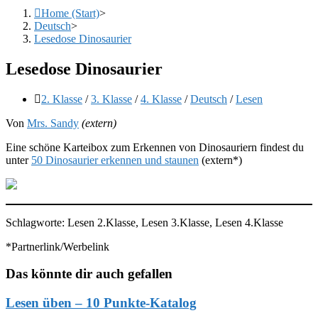
Home (Start)
>
Deutsch
>
Lesedose Dinosaurier
Lesedose Dinosaurier
Beitrags-
2. Klasse
/
3. Klasse
/
4. Klasse
/
Deutsch
/
Lesen
Kategorie:
Von
Mrs. Sandy
(extern)
Eine schöne Karteibox zum Erkennen von Dinosauriern findest du
unter
50 Dinosaurier erkennen und staunen
(extern*)
Schlagworte: Lesen 2.Klasse, Lesen 3.Klasse, Lesen 4.Klasse
*Partnerlink/Werbelink
Das könnte dir auch gefallen
Lesen üben – 10 Punkte-Katalog