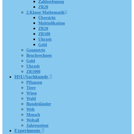
Zahlzerlegung
ZR20
2.Klasse Mathematik
Übersicht
Multiplikation
ZR20
ZR100
Uhrzeit
Geld
Geometrie
Bruchrechnen
Geld
Uhrzeit
ZR1000
HSU/Sachkunde
Pflanzen
Tiere
Wiese
Wald
Bundesländer
Welt
Mensch
Weltall
Jahreszeiten
Experimente