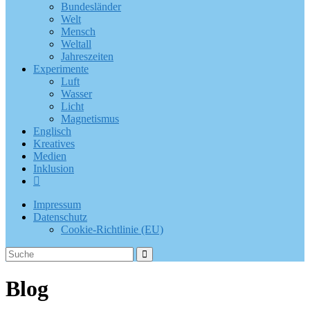
Bundesländer
Welt
Mensch
Weltall
Jahreszeiten
Experimente
Luft
Wasser
Licht
Magnetismus
Englisch
Kreatives
Medien
Inklusion
Impressum
Datenschutz
Cookie-Richtlinie (EU)
Blog