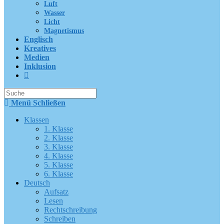
Luft
Wasser
Licht
Magnetismus
Englisch
Kreatives
Medien
Inklusion
Suche
nach:
Menü
Schließen
Klassen
1. Klasse
2. Klasse
3. Klasse
4. Klasse
5. Klasse
6. Klasse
Deutsch
Aufsatz
Lesen
Rechtschreibung
Schreiben