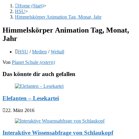
Home (Start)
>
HSU
>
Himmelskörper Animation Tag, Monat, Jahr
Himmelskörper Animation Tag, Monat,
Jahr
Beitrags-
HSU
/
Medien
/
Weltall
Kategorie:
Von
Planet Schule
(extern)
Das könnte dir auch gefallen
Elefanten – Lesekartei
22. März 2016
Interaktive Wissensabfrage von Schlaukopf