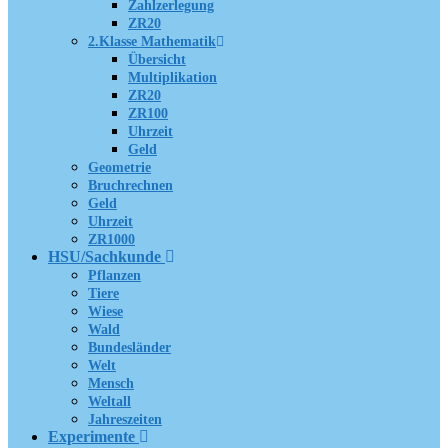
Zahlzerlegung
ZR20
2.Klasse Mathematik
Übersicht
Multiplikation
ZR20
ZR100
Uhrzeit
Geld
Geometrie
Bruchrechnen
Geld
Uhrzeit
ZR1000
HSU/Sachkunde
Pflanzen
Tiere
Wiese
Wald
Bundesländer
Welt
Mensch
Weltall
Jahreszeiten
Experimente