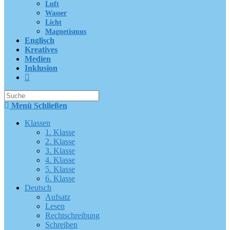
Luft
Wasser
Licht
Magnetismus
Englisch
Kreatives
Medien
Inklusion
Suche
nach:
Menü
Schließen
Klassen
1. Klasse
2. Klasse
3. Klasse
4. Klasse
5. Klasse
6. Klasse
Deutsch
Aufsatz
Lesen
Rechtschreibung
Schreiben