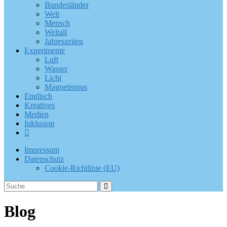
Bundesländer
Welt
Mensch
Weltall
Jahreszeiten
Experimente
Luft
Wasser
Licht
Magnetismus
Englisch
Kreatives
Medien
Inklusion
Impressum
Datenschutz
Cookie-Richtlinie (EU)
Blog