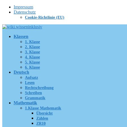
Zum
Impressum
Inhalt
Datenschutz
springen
Cookie-Richtlinie (EU)
Klassen
1. Klasse
2. Klasse
3. Klasse
4. Klasse
5. Klasse
6. Klasse
Deutsch
Aufsatz
Lesen
Rechtschreibung
Schreiben
Grammatik
Mathematik
1.Klasse Mathematik
Übersicht
Zählen
ZR10