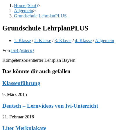
Home (Start)
>
Allgemein
>
Grundschule LehrplanPLUS
Grundschule LehrplanPLUS
Beitrags-
1. Klasse
/
2. Klasse
/
3. Klasse
/
4. Klasse
/
Allgemein
Kategorie:
Von
ISB
(extern)
Kompetenzorientierter Lehrplan Bayern
Das könnte dir auch gefallen
Klassenführung
9. März 2015
Deutsch – Lernvideos von Ivi-Unterricht
21. Februar 2016
Liter Merkplakate