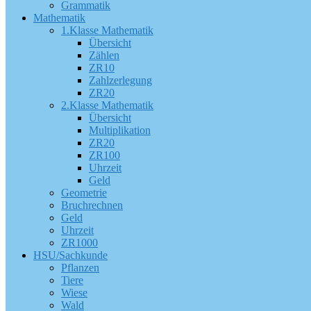
Grammatik
Mathematik
1.Klasse Mathematik
Übersicht
Zählen
ZR10
Zahlzerlegung
ZR20
2.Klasse Mathematik
Übersicht
Multiplikation
ZR20
ZR100
Uhrzeit
Geld
Geometrie
Bruchrechnen
Geld
Uhrzeit
ZR1000
HSU/Sachkunde
Pflanzen
Tiere
Wiese
Wald