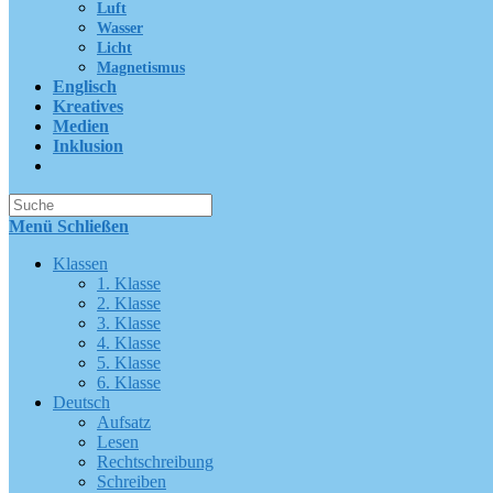
Luft
Wasser
Licht
Magnetismus
Englisch
Kreatives
Medien
Inklusion
Suche
nach:
Menü
Schließen
Klassen
1. Klasse
2. Klasse
3. Klasse
4. Klasse
5. Klasse
6. Klasse
Deutsch
Aufsatz
Lesen
Rechtschreibung
Schreiben