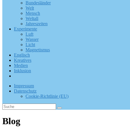
Bundesländer
Welt
Mensch
Weltall
Jahreszeiten
Experimente
Luft
Wasser
Licht
Magnetismus
Englisch
Kreatives
Medien
Inklusion
Impressum
Datenschutz
Cookie-Richtlinie (EU)
Blog