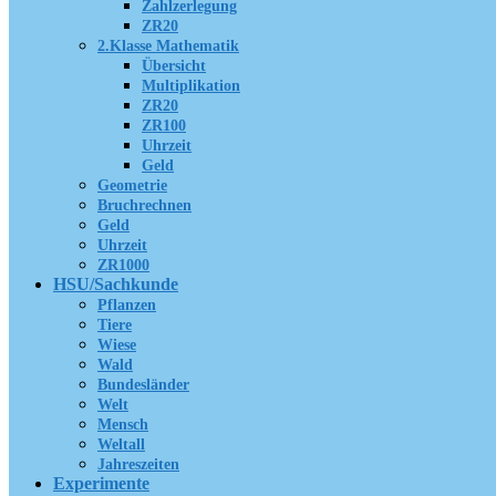
Zahlzerlegung
ZR20
2.Klasse Mathematik
Übersicht
Multiplikation
ZR20
ZR100
Uhrzeit
Geld
Geometrie
Bruchrechnen
Geld
Uhrzeit
ZR1000
HSU/Sachkunde
Pflanzen
Tiere
Wiese
Wald
Bundesländer
Welt
Mensch
Weltall
Jahreszeiten
Experimente