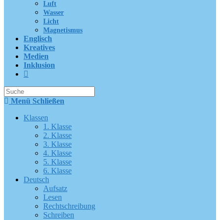
Luft
Wasser
Licht
Magnetismus
Englisch
Kreatives
Medien
Inklusion
Suche
nach:
Menü
Schließen
Klassen
1. Klasse
2. Klasse
3. Klasse
4. Klasse
5. Klasse
6. Klasse
Deutsch
Aufsatz
Lesen
Rechtschreibung
Schreiben