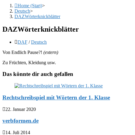
Home (Start)
>
Deutsch
>
DAZWörterknickblätter
DAZWörterknickblätter
Beitrags-
DAF
/
Deutsch
Kategorie:
Von Endlich Pause?!
(extern)
Zu Früchten, Kleidung usw.
Das könnte dir auch gefallen
Rechtschreibspiel mit Wörtern der 1. Klasse
22. Januar 2020
verbformen.de
14. Juli 2014