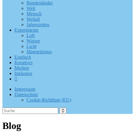
Bundesländer
Welt
Mensch
Weltall
Jahreszeiten
Experimente
Luft
Wasser
Licht
Magnetismus
Englisch
Kreatives
Medien
Inklusion
Impressum
Datenschutz
Cookie-Richtlinie (EU)
Blog