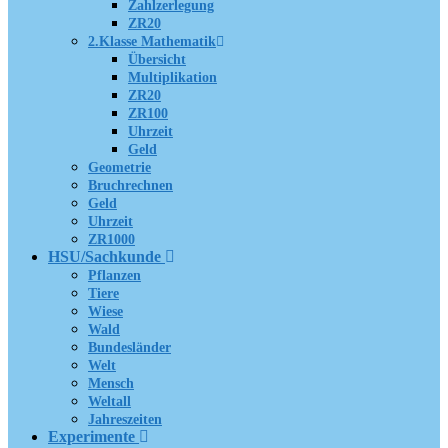
Zahlzerlegung
ZR20
2.Klasse Mathematik
Übersicht
Multiplikation
ZR20
ZR100
Uhrzeit
Geld
Geometrie
Bruchrechnen
Geld
Uhrzeit
ZR1000
HSU/Sachkunde
Pflanzen
Tiere
Wiese
Wald
Bundesländer
Welt
Mensch
Weltall
Jahreszeiten
Experimente