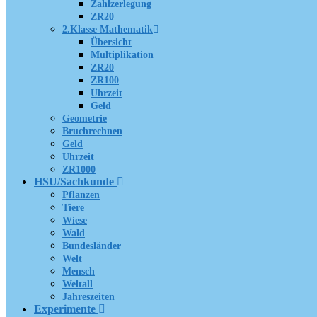
Zahlzerlegung
ZR20
2.Klasse Mathematik
Übersicht
Multiplikation
ZR20
ZR100
Uhrzeit
Geld
Geometrie
Bruchrechnen
Geld
Uhrzeit
ZR1000
HSU/Sachkunde
Pflanzen
Tiere
Wiese
Wald
Bundesländer
Welt
Mensch
Weltall
Jahreszeiten
Experimente