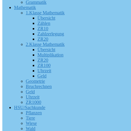
Grammatik
Mathematik
1.Klasse Mathematik
Übersicht
Zählen
ZR10
Zahlzerlegung
ZR20
2.Klasse Mathematik
Übersicht
Multiplikation
ZR20
ZR100
Uhrzeit
Geld
Geometrie
Bruchrechnen
Geld
Uhrzeit
ZR1000
HSU/Sachkunde
Pflanzen
Tiere
Wiese
Wald