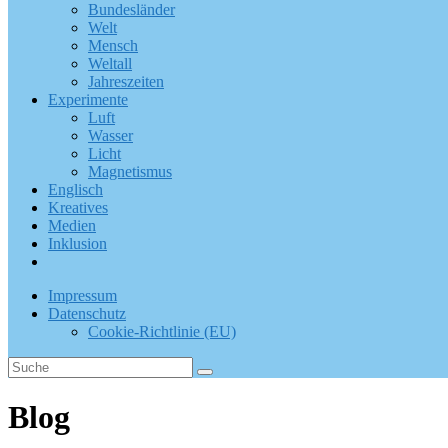
Bundesländer
Welt
Mensch
Weltall
Jahreszeiten
Experimente
Luft
Wasser
Licht
Magnetismus
Englisch
Kreatives
Medien
Inklusion
Impressum
Datenschutz
Cookie-Richtlinie (EU)
Blog