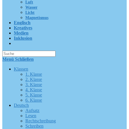
Luft
Wasser
Licht
Magnetismus
Englisch
Kreatives
Medien
Inklusion
Suche
nach:
Menü
Schließen
Klassen
1. Klasse
2. Klasse
3. Klasse
4. Klasse
5. Klasse
6. Klasse
Deutsch
Aufsatz
Lesen
Rechtschreibung
Schreiben