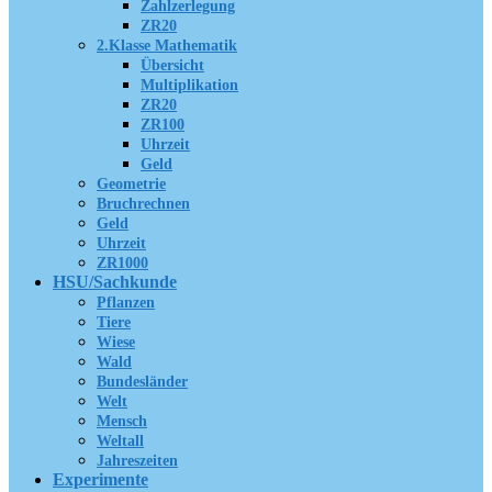
Zahlzerlegung
ZR20
2.Klasse Mathematik
Übersicht
Multiplikation
ZR20
ZR100
Uhrzeit
Geld
Geometrie
Bruchrechnen
Geld
Uhrzeit
ZR1000
HSU/Sachkunde
Pflanzen
Tiere
Wiese
Wald
Bundesländer
Welt
Mensch
Weltall
Jahreszeiten
Experimente