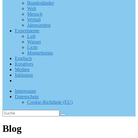
Bundesländer
Welt
Mensch
Weltall
Jahreszeiten
Experimente
Luft
Wasser
Licht
Magnetismus
Englisch
Kreatives
Medien
Inklusion
Impressum
Datenschutz
Cookie-Richtlinie (EU)
Blog