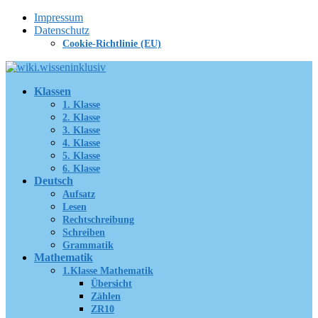
Zum
Impressum
Inhalt
Datenschutz
springen
Cookie-Richtlinie (EU)
Klassen
1. Klasse
2. Klasse
3. Klasse
4. Klasse
5. Klasse
6. Klasse
Deutsch
Aufsatz
Lesen
Rechtschreibung
Schreiben
Grammatik
Mathematik
1.Klasse Mathematik
Übersicht
Zählen
ZR10