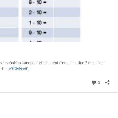
verschaffen kannst starte ich erst einmal mit den Einmaleins-
Einmaleins
die …
weiterlesen
–
Überblick
Kommenta
0
Reihen
eins
bis
zehn